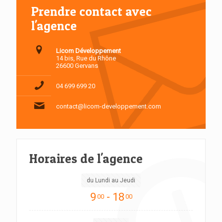
Prendre contact avec
l'agence
Licom Développement
14 bis, Rue du Rhône
26600 Gervans
04 699 699 20
contact@licom-developpement.com
Horaires de l'agence
du Lundi au Jeudi
9
- 18
00
00