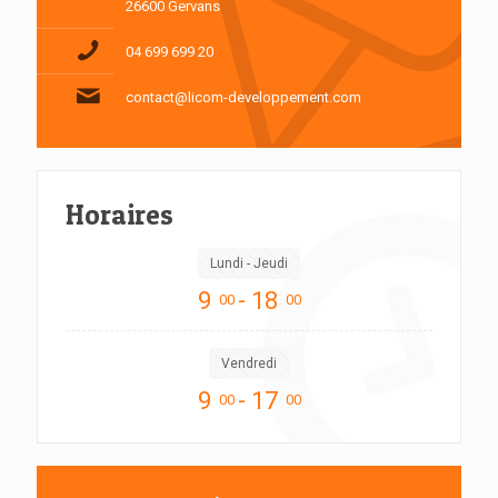
26600 Gervans
04 699 699 20
contact@licom-developpement.com
Horaires
Lundi - Jeudi
9
- 18
00
00
Vendredi
9
- 17
00
00