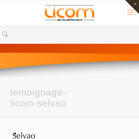
temoignage-
licom-selvao