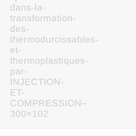
dans-la-
transformation-
des-
thermodurcissables-
et-
thermoplastiques-
par-
INJECTION-
ET-
COMPRESSION–
300×102