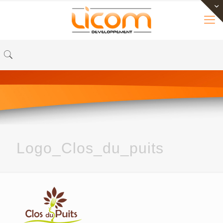
Logo_Clos_du_puits