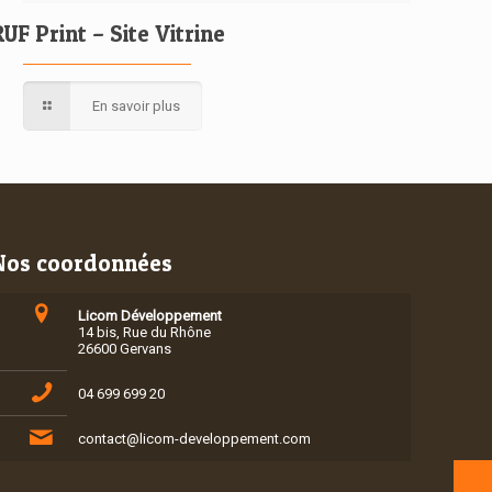
RUF Print – Site Vitrine
En savoir plus
Nos coordonnées
Licom Développement
14 bis, Rue du Rhône
26600 Gervans
04 699 699 20
contact@licom-developpement.com