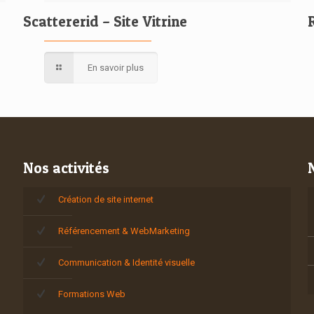
Scattererid – Site Vitrine
En savoir plus
Nos activités
Création de site internet
Référencement & WebMarketing
Communication & Identité visuelle
Formations Web