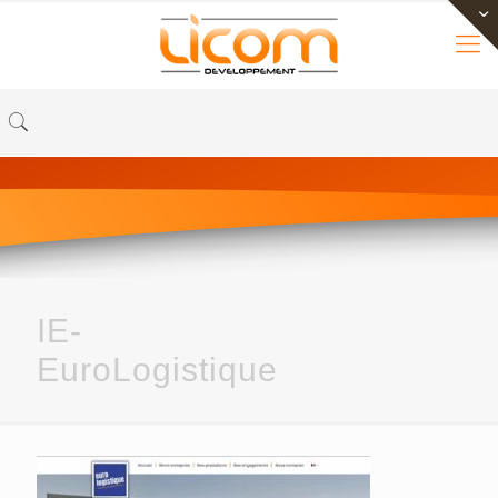
IE-
EuroLogistique