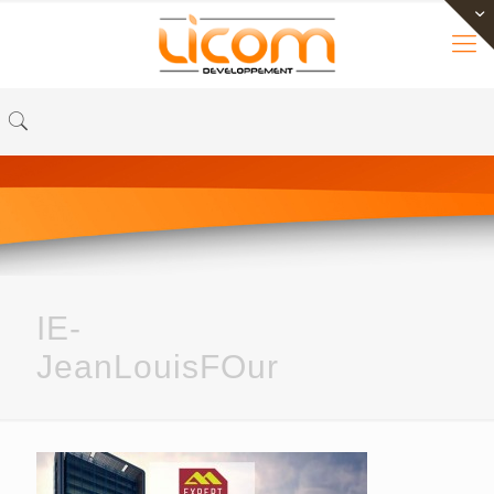
IE-
JeanLouisFOur