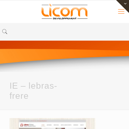
IE – lebras-
frere