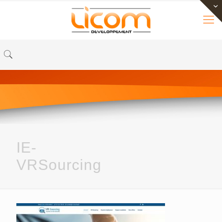
IE-
VRSourcing