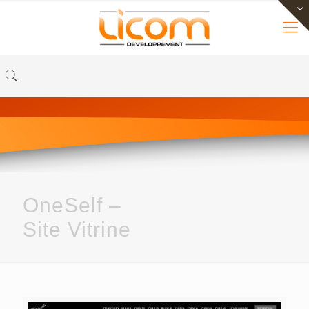
OneSelf –
Site Vitrine