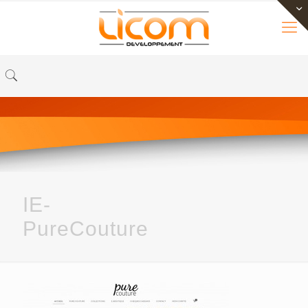
IE-
PureCouture