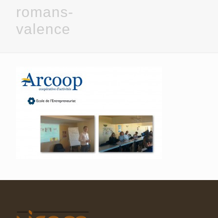
romans-
valence