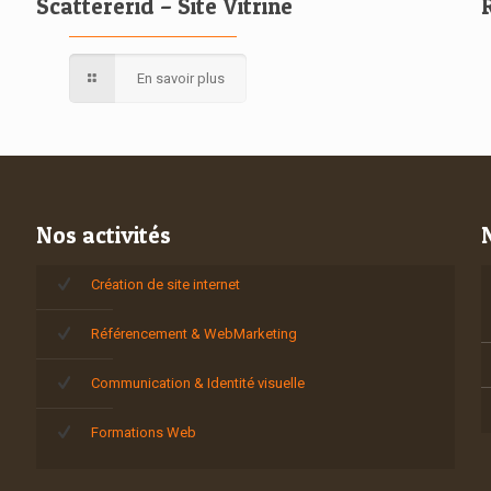
Scattererid – Site Vitrine
En savoir plus
Nos activités
Création de site internet
Référencement & WebMarketing
Communication & Identité visuelle
Formations Web