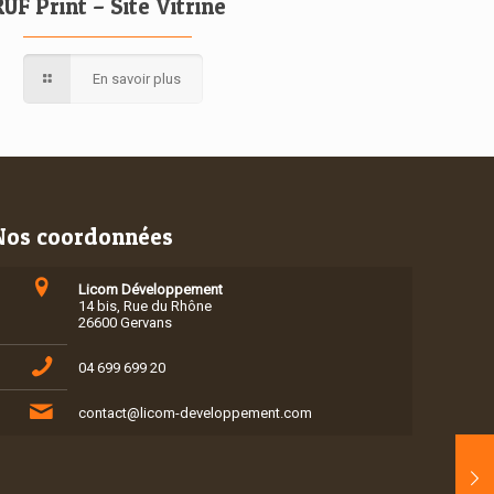
RUF Print – Site Vitrine
En savoir plus
Nos coordonnées
Licom Développement
14 bis, Rue du Rhône
26600 Gervans
04 699 699 20
contact@licom-developpement.com